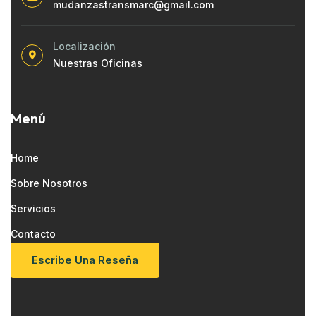
mudanzastransmarc@gmail.com
Localización
Nuestras Oficinas
Menú
Home
Sobre Nosotros
Servicios
Contacto
E
S
C
R
I
B
E
U
N
A
R
E
S
E
Ñ
A